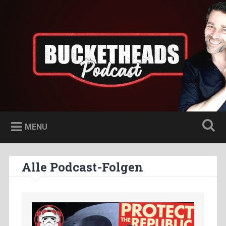
Skip
to
Bucketheads
Search
content
Star Wars Podcast
MENU
Alle Podcast-Folgen