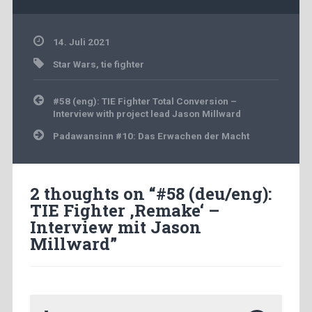
14. Juli 2021
Star Wars
,
tie fighter
Beitragsnavigation
#58 (eng): TIE Fighter Total Conversion –
Interview with project lead Jason Millward
Padawansinn #10: Das Erwachen der Macht
2 thoughts on “
#58 (deu/eng):
TIE Fighter ‚Remake‘ –
Interview mit Jason
Millward
”