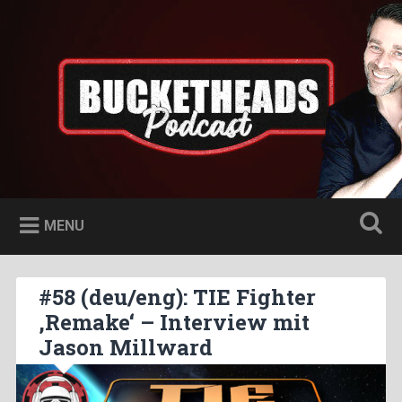
Skip
to
Bucketheads
Search
content
Star Wars Podcast
MENU
#58 (deu/eng): TIE Fighter
‚Remake‘ – Interview mit
Jason Millward