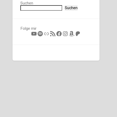
Suchen
Suchen
Folge mir
YouTube
Spotify
Link
RSS-Feed
Facebook
Instagram
Amazon
Patreon