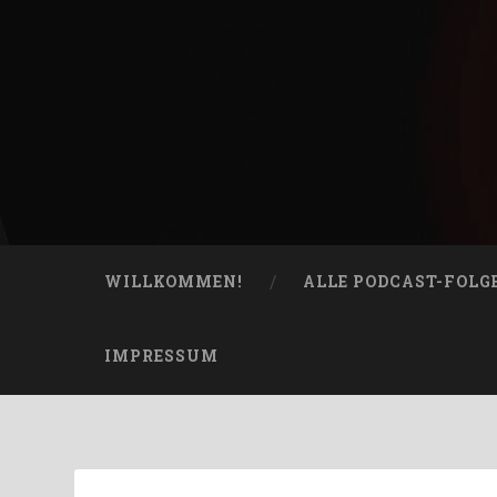
Skip
to
content
Bucketheads
Search
Star Wars Podcast
WILLKOMMEN!
ALLE PODCAST-FOLG
IMPRESSUM