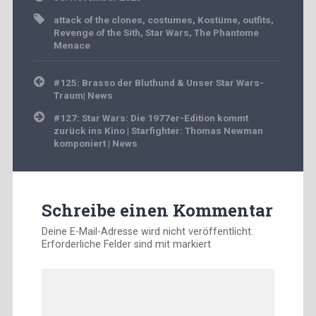
attack of the clones
,
costumes
,
Kostüme
,
outfits
,
Revenge of the Sith
,
Star Wars
,
The Phantome
Menace
Beitragsnavigation
#125: Brasso der Bluthund & Unser Star Wars-
Traum| News
#127: Star Wars: Die 1977er-Edition kommt
zurück ins Kino | Starfighter: Thomas Newman
komponiert | News
Schreibe einen Kommentar
Deine E-Mail-Adresse wird nicht veröffentlicht.
Erforderliche Felder sind mit
markiert