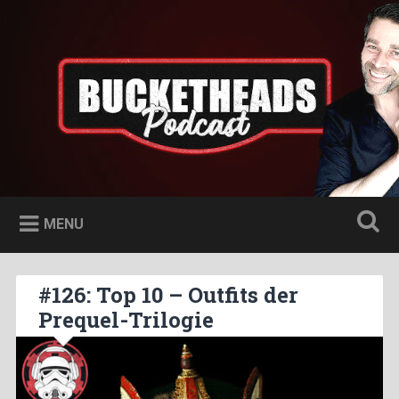
Skip
to
Bucketheads
Search
content
Star Wars Podcast
MENU
#126: Top 10 – Outfits der
Prequel-Trilogie