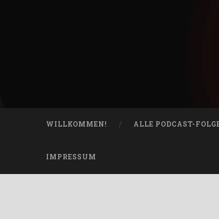
Skip
to
content
Bucketheads
Search
Star Wars Podcast
WILLKOMMEN!
ALLE PODCAST-FOLG
IMPRESSUM