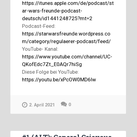
https://itunes.apple.com/de/podcast/st
ar-wars-freunde-podcast-
deutsch/id1441248725?mt=2
Podcast-Feed:
https://starwarsfreunde.wordpress.co
m/category/regulaerer-podcast/feed/
YouTube- Kanal:
https://www.youtube.com/channel/UC-
QKofEdc7Zt_E0AQr7hiSg
Diese Folge bei YouTube:
https://youtu.be/xPcOW0MD6lw
0
2. April 2021