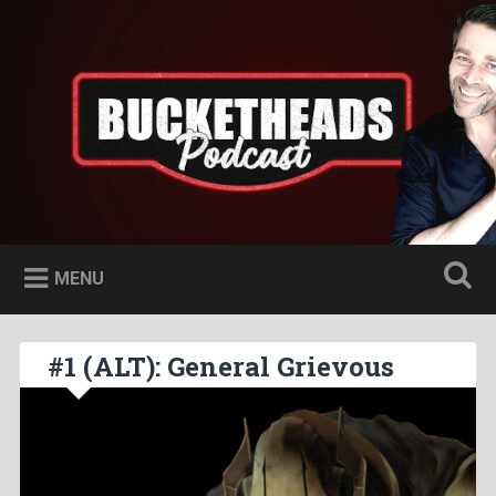
Skip
to
Bucketheads
Search
content
Star Wars Podcast
MENU
#1 (ALT): General Grievous