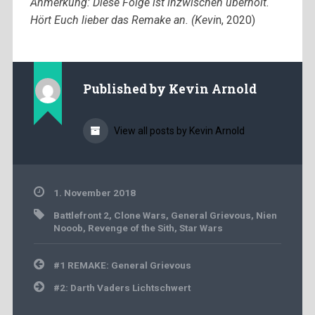
Anmerkung: Diese Folge ist inzwischen überholt.
Hört Euch lieber das Remake an. (Kevi
n, 2020)
Published by
Kevin Arnold
View all posts by Kevin Arnold
1. November 2018
Battlefront 2
,
Clone Wars
,
General Grievous
,
Nien
Nooob
,
Revenge of the Sith
,
Star Wars
Beitragsnavigation
#1 REMAKE: General Grievous
#2: Darth Vaders Lichtschwert