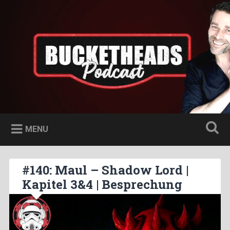
Skip
to
Bucketheads
Search
content
Star Wars Podcast
MENU
#140: Maul – Shadow Lord |
Kapitel 3&4 | Besprechung