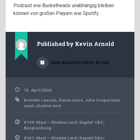
Podcast wie Bucketheads unabhängig bleiben
können von großen Playern wie Spotify.
Published by
Kevin Arnold
View all posts by Kevin Arnold
15. April 2026
Brender Lawson
,
Devon izara
,
Julia Cooperman
,
maul
,
shadow lord
Beitragsnavigation
#139: Maul – Shadow Lord | Kapitel 1&2 |
Besprechung
#141: Maul – Shadow Lord | Kapitel 5&6 |