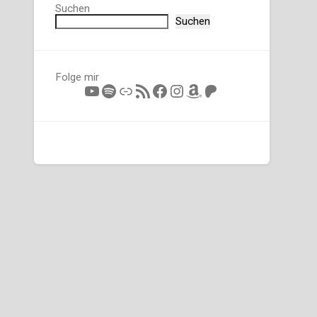
Suchen
Suchen
Folge mir
YouTube
Spotify
Link
RSS-Feed
Facebook
Instagram
Amazon
Patreon