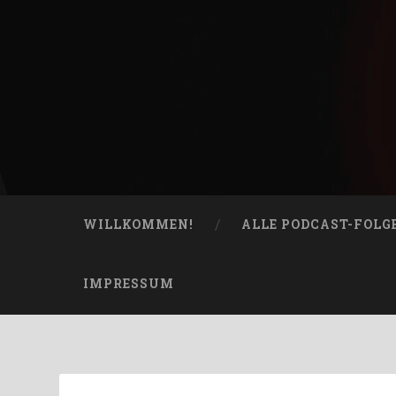
Skip
to
content
Bucketheads
Search
Star Wars Podcast
WILLKOMMEN!
ALLE PODCAST-FOLG
IMPRESSUM