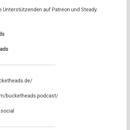
e Unterstützenden auf Patreon und Steady.
ds
eads
ucketheads.de/
om/bucketheads.podcast/
social