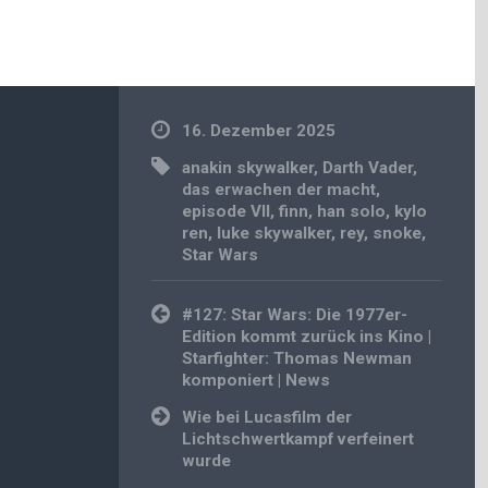
16. Dezember 2025
anakin skywalker
,
Darth Vader
,
das erwachen der macht
,
episode VII
,
finn
,
han solo
,
kylo
ren
,
luke skywalker
,
rey
,
snoke
,
Star Wars
Beitragsnavigation
#127: Star Wars: Die 1977er-
Edition kommt zurück ins Kino |
Starfighter: Thomas Newman
komponiert | News
Wie bei Lucasfilm der
Lichtschwertkampf verfeinert
wurde