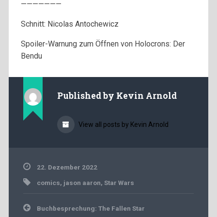
———————
Schnitt: Nicolas Antochewicz
Spoiler-Warnung zum Öffnen von Holocrons: Der
Bendu
Published by
Kevin Arnold
View all posts by Kevin Arnold
22. Dezember 2022
comics
,
jason aaron
,
Star Wars
Beitragsnavigation
Buchbesprechung: The Fallen Star