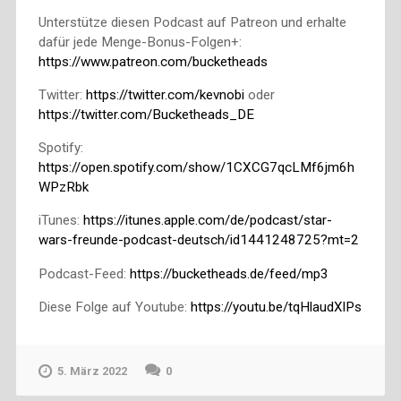
Unterstütze diesen Podcast auf Patreon und erhalte
dafür jede Menge-Bonus-Folgen+:
https://www.patreon.com/bucketheads
Twitter:
https://twitter.com/kevnobi
oder
https://twitter.com/Bucketheads_DE
Spotify:
https://open.spotify.com/show/1CXCG7qcLMf6jm6h
WPzRbk
iTunes:
https://itunes.apple.com/de/podcast/star-
wars-freunde-podcast-deutsch/id1441248725?mt=2
Podcast-Feed:
https://bucketheads.de/feed/mp3
Diese Folge auf Youtube:
https://youtu.be/tqHlaudXlPs
5. März 2022
0