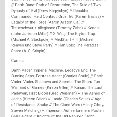
// Darth Bane: Path of Destruction, The Rule of Two,
Dynasty of Evil (Drew Karpyshyn) // Republic
Commando: Hard Contact, Order 66 (Karen Traviss) //
Legacy of the Force (Aaron Allston u.a.) //
Treueschwur = Allegiance (Timothy Zahn) // Kenobi
(John Jackson Miller) // X-Wing: The Krytos Trap
(Michael A. Stackpole) // MedStar I + II (Michael
Reaves und Steve Perry) // Han Solo: The Paradise
Snare (A. C. Crispin)
Comics
Darth Vader: Imperial Machine, Legacy’s End, The
Burning Seas, Fortress Vader (Charles Soule) // Darth
Vader: Vader, Shadows and Secrets, The Shoru-Tun-
War, End of Games (Kireon Gillen) // Kanan: The Last
Padawan, First Blood (Greg Weisman) // The Ashes of
Jedha (Kireon Gillen) // Lando (Charles Soule) // Age
of Resistance: Snoke // The Clone Wars (Henry Gilroy,
Steven Melching) // Imperium: Auf verlorenem Posten
(Paul Alden) // Knights of the Old Republic (John