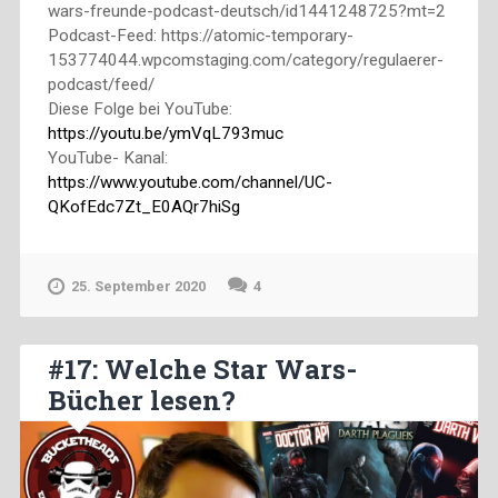
wars-freunde-podcast-deutsch/id1441248725?mt=2
Podcast-Feed: https://atomic-temporary-
153774044.wpcomstaging.com/category/regulaerer-
podcast/feed/
Diese Folge bei YouTube:
https://youtu.be/ymVqL793muc
YouTube- Kanal:
https://www.youtube.com/channel/UC-
QKofEdc7Zt_E0AQr7hiSg
25. September 2020
4
#17: Welche Star Wars-
Bücher lesen?