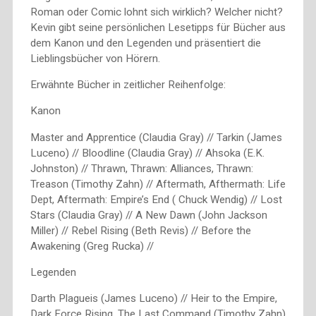
Roman oder Comic lohnt sich wirklich? Welcher nicht?
Kevin gibt seine persönlichen Lesetipps für Bücher aus
dem Kanon und den Legenden und präsentiert die
Lieblingsbücher von Hörern.
Erwähnte Bücher in zeitlicher Reihenfolge:
Kanon
Master and Apprentice (Claudia Gray) // Tarkin (James
Luceno) // Bloodline (Claudia Gray) // Ahsoka (E.K.
Johnston) // Thrawn, Thrawn: Alliances, Thrawn:
Treason (Timothy Zahn) // Aftermath, Afthermath: Life
Dept, Aftermath: Empire’s End ( Chuck Wendig) // Lost
Stars (Claudia Gray) // A New Dawn (John Jackson
Miller) // Rebel Rising (Beth Revis) // Before the
Awakening (Greg Rucka) //
Legenden
Darth Plagueis (James Luceno) // Heir to the Empire,
Dark Force Rising, The Last Command (Timothy Zahn)