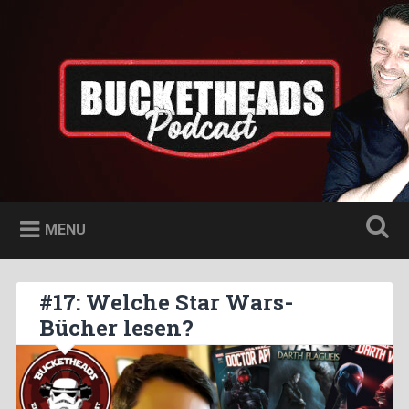
Skip
to
Bucketheads
Search
content
Star Wars Podcast
MENU
#17: Welche Star Wars-
Bücher lesen?