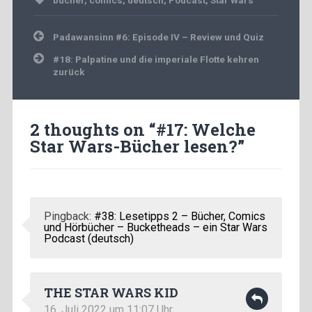
bücher
,
comics
,
deutsch
,
Podcast
,
Star Wars
Beitragsnavigation
Padawansinn #6: Episode IV – Review und Quiz
#18: Palpatine und die imperiale Flotte kehren
zurück
2 thoughts on “
#17: Welche
Star Wars-Bücher lesen?
”
Pingback:
#38: Lesetipps 2 – Bücher, Comics
und Hörbücher – Bucketheads – ein Star Wars
Podcast (deutsch)
THE STAR WARS KID
16. Juli 2022 um 11:07 Uhr