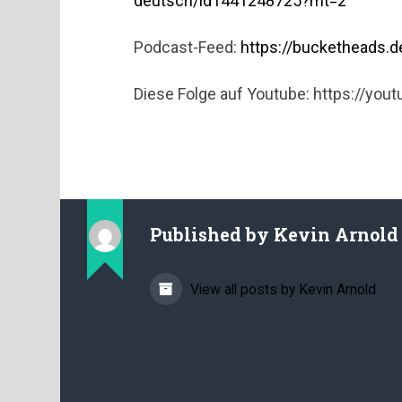
deutsch/id1441248725?mt=2
Podcast-Feed:
https://bucketheads.d
Diese Folge auf Youtube: https://yo
Published by
Kevin Arnold
View all posts by Kevin Arnold