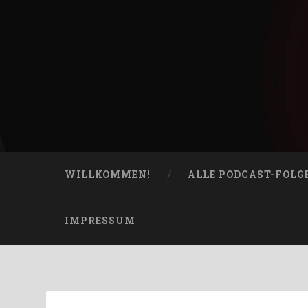
Skip
to
content
Bucketheads
Search
Star Wars Podcast
WILLKOMMEN!
ALLE PODCAST-FOLG
IMPRESSUM