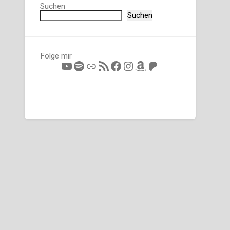
Suchen
Suchen
Folge mir
YouTube
Spotify
Link
RSS-Feed
Facebook
Instagram
Amazon
Patreon