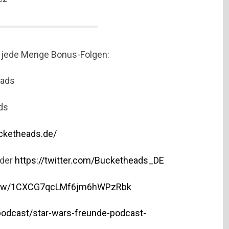
e jede Menge Bonus-Folgen:
eads
ds
cketheads.de/
oder
https://twitter.com/Bucketheads_DE
/show/1CXCG7qcLMf6jm6hWPzRbk
podcast/star-wars-freunde-podcast-