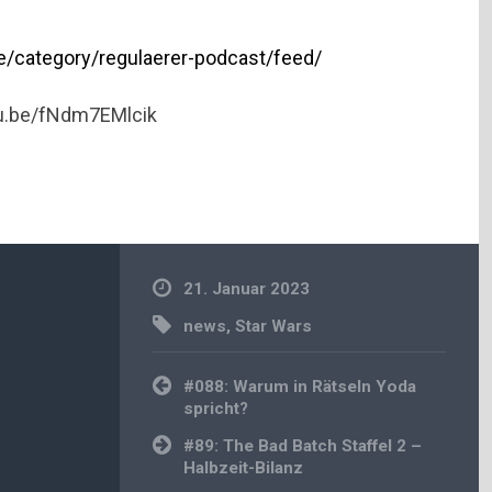
e/category/regulaerer-podcast/feed/
utu.be/fNdm7EMlcik
21. Januar 2023
news
,
Star Wars
Beitragsnavigation
#088: Warum in Rätseln Yoda
spricht?
#89: The Bad Batch Staffel 2 –
Halbzeit-Bilanz