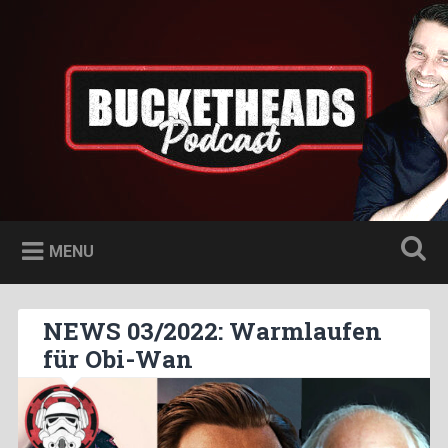
Skip
to
Bucketheads
Search
content
Star Wars Podcast
MENU
NEWS 03/2022: Warmlaufen
für Obi-Wan