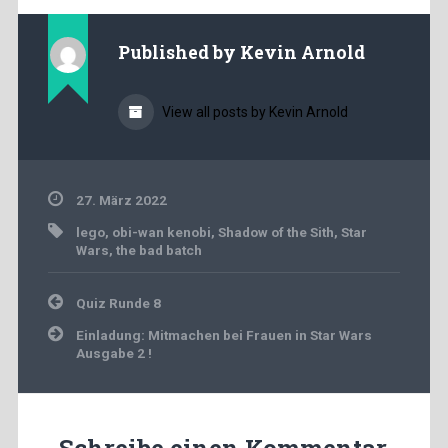
Published by
Kevin Arnold
View all posts by Kevin Arnold
27. März 2022
lego
,
obi-wan kenobi
,
Shadow of the Sith
,
Star
Wars
,
the bad batch
Beitragsnavigation
Quiz Runde 8
Einladung: Mitmachen bei Frauen in Star Wars
Ausgabe 2 !
Schreibe einen Kommentar