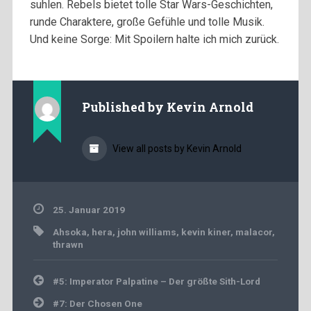
suhlen. Rebels bietet tolle Star Wars-Geschichten,
runde Charaktere, große Gefühle und tolle Musik.
Und keine Sorge: Mit Spoilern halte ich mich zurück.
Published by
Kevin Arnold
View all posts by Kevin Arnold
25. Januar 2019
Ahsoka
,
hera
,
john williams
,
kevin kiner
,
malacor
,
thrawn
Beitragsnavigation
#5: Imperator Palpatine – Der größte Sith-Lord
#7: Der Chosen One