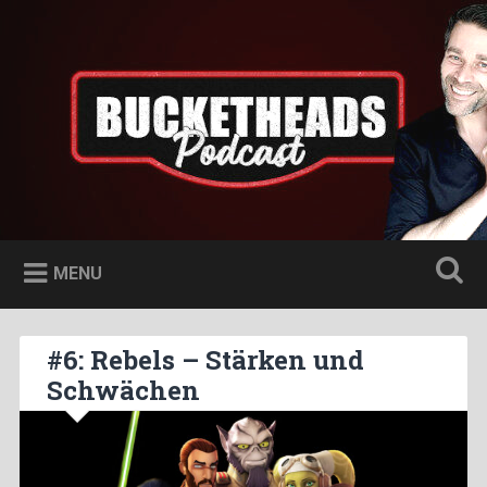
Skip
to
Bucketheads
Search
content
Star Wars Podcast
MENU
#6: Rebels – Stärken und
Schwächen