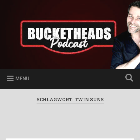
Skip
to
Bucketheads
Search
content
Star Wars Podcast
MENU
SCHLAGWORT:
TWIN SUNS