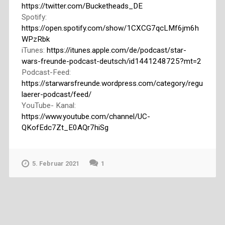
https://twitter.com/Bucketheads_DE
Spotify:
https://open.spotify.com/show/1CXCG7qcLMf6jm6h
WPzRbk
iTunes:
https://itunes.apple.com/de/podcast/star-
wars-freunde-podcast-deutsch/id1441248725?mt=2
Podcast-Feed:
https://starwarsfreunde.wordpress.com/category/regu
laerer-podcast/feed/
YouTube- Kanal:
https://www.youtube.com/channel/UC-
QKofEdc7Zt_E0AQr7hiSg
5. Februar 2021
1