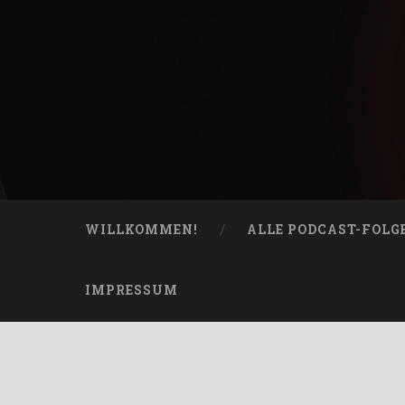
Skip
to
content
Bucketheads
Search
Star Wars Podcast
WILLKOMMEN!
ALLE PODCAST-FOLG
IMPRESSUM