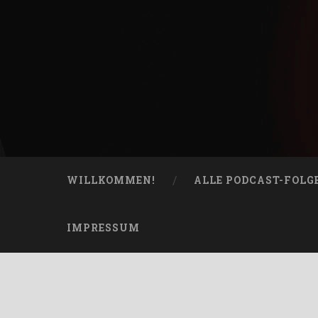
Skip
to
content
Bucketheads
Search
Star Wars Podcast
WILLKOMMEN!
ALLE PODCAST-FOLG
IMPRESSUM