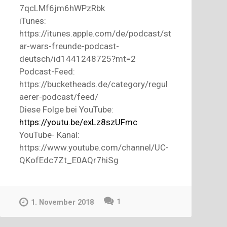
7qcLMf6jm6hWPzRbk
iTunes:
https://itunes.apple.com/de/podcast/st
ar-wars-freunde-podcast-
deutsch/id1441248725?mt=2
Podcast-Feed:
https://bucketheads.de/category/regul
aerer-podcast/feed/
Diese Folge bei YouTube:
https://youtu.be/exLz8szUFmc
YouTube- Kanal:
https://www.youtube.com/channel/UC-
QKofEdc7Zt_E0AQr7hiSg
1
1. November 2018