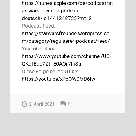
https://itunes.apple.com/de/podcast/st
ar-wars-freunde-podcast-
deutsch/id1441248725?mt=2
Podcast-Feed:
https://starwarsfreunde.wordpress.co
m/category/regulaerer-podcast/feed/
YouTube- Kanal:
https://www.youtube.com/channel/UC-
QKofEdc7Zt_E0AQr7hiSg
Diese Folge bei YouTube:
https://youtu.be/xPcOW0MD6lw
0
2. April 2021