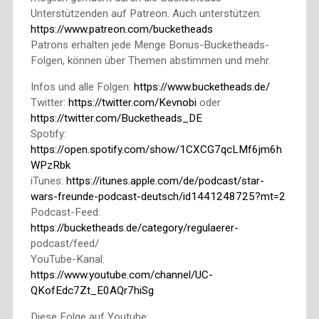
Unterstützenden auf Patreon. Auch unterstützen:
https://www.patreon.com/bucketheads
Patrons erhalten jede Menge Bonus-Bucketheads-
Folgen, können über Themen abstimmen und mehr.
Infos und alle Folgen:
https://www.bucketheads.de/
Twitter:
https://twitter.com/Kevnobi
oder
https://twitter.com/Bucketheads_DE
Spotify:
https://open.spotify.com/show/1CXCG7qcLMf6jm6h
WPzRbk
iTunes:
https://itunes.apple.com/de/podcast/star-
wars-freunde-podcast-deutsch/id1441248725?mt=2
Podcast-Feed:
https://bucketheads.de/category/regulaerer-
podcast/feed/
YouTube-Kanal:
https://www.youtube.com/channel/UC-
QKofEdc7Zt_E0AQr7hiSg
Diese Folge auf Youtube: