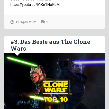
https://youtu.be/lYiKn1NoKuM
11. April 2022
1
#3: Das Beste aus The Clone
Wars