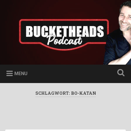
Skip
to
Bucketheads
Search
content
Star Wars Podcast
MENU
SCHLAGWORT:
BO-KATAN