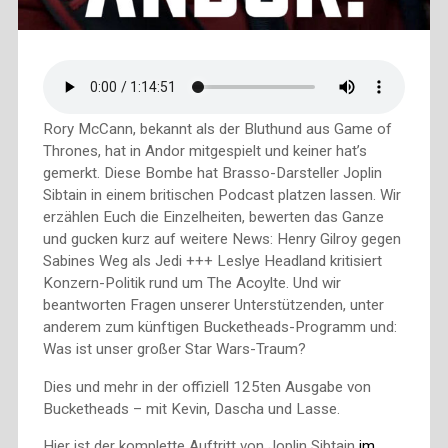
Rory McCann, bekannt als der Bluthund aus Game of
Thrones, hat in Andor mitgespielt und keiner hat’s
gemerkt. Diese Bombe hat Brasso-Darsteller Joplin
Sibtain in einem britischen Podcast platzen lassen. Wir
erzählen Euch die Einzelheiten, bewerten das Ganze
und gucken kurz auf weitere News: Henry Gilroy gegen
Sabines Weg als Jedi +++ Leslye Headland kritisiert
Konzern-Politik rund um The Acoylte. Und wir
beantworten Fragen unserer Unterstützenden, unter
anderem zum künftigen Bucketheads-Programm und:
Was ist unser großer Star Wars-Traum?
Dies und mehr in der offiziell 125ten Ausgabe von
Bucketheads – mit Kevin, Dascha und Lasse.
Hier ist der komplette Auftritt von Joplin Sibtain
im