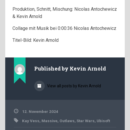
Produktion, Schnitt, Mischung: Nicolas Antochewicz
& Kevin Arnold
Collage mit Musik bei 0:00:36 Nicolas Antochewicz
Titel-Bild: Kevin Arnold
Published by
Kevin Arnold
View all posts by Kevin Arnold
12. November 2024
Kay Vess
,
Massive
,
Outlaws
,
Star Wars
,
Ubisoft