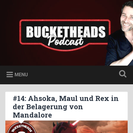
Skip
to
Bucketheads
Search
content
Star Wars Podcast
MENU
#14: Ahsoka, Maul und Rex in
der Belagerung von
Mandalore