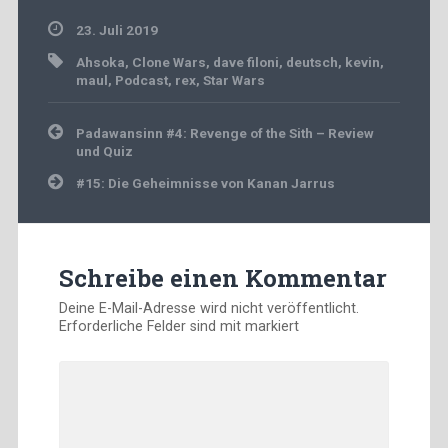
23. Juli 2019
Ahsoka
,
Clone Wars
,
dave filoni
,
deutsch
,
kevin
,
maul
,
Podcast
,
rex
,
Star Wars
Beitragsnavigation
Padawansinn #4: Revenge of the Sith – Review
und Quiz
#15: Die Geheimnisse von Kanan Jarrus
Schreibe einen Kommentar
Deine E-Mail-Adresse wird nicht veröffentlicht.
Erforderliche Felder sind mit
markiert