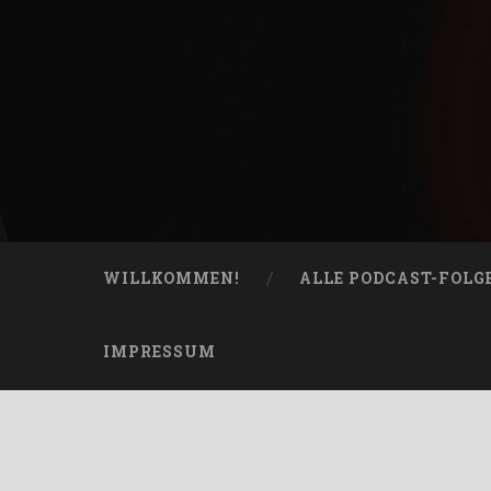
Skip
to
content
Bucketheads
Search
Star Wars Podcast
WILLKOMMEN!
ALLE PODCAST-FOLG
IMPRESSUM