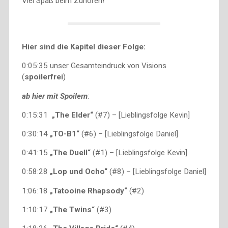
Viel Spaß beim Zuhören!
Hier sind die Kapitel dieser Folge:
0:05:35 unser Gesamteindruck von Visions
(
spoilerfrei
)
ab hier mit Spoilern
:
0:15:31
„The Elder“
(#7) – [Lieblingsfolge Kevin]
0:30:14
„TO-B1“
(#6) – [Lieblingsfolge Daniel]
0:41:15
„The Duell“
(#1) – [Lieblingsfolge Kevin]
0:58:28
„Lop und Ocho“
(#8) – [Lieblingsfolge Daniel]
1:06:18
„Tatooine Rhapsody“
(#2)
1:10:17
„The Twins“
(#3)