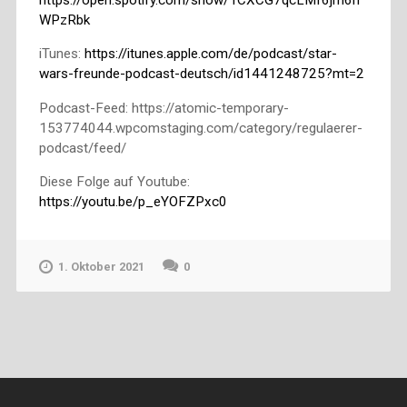
https://open.spotify.com/show/1CXCG7qcLMf6jm6h
WPzRbk
iTunes:
https://itunes.apple.com/de/podcast/star-
wars-freunde-podcast-deutsch/id1441248725?mt=2
Podcast-Feed: https://atomic-temporary-
153774044.wpcomstaging.com/category/regulaerer-
podcast/feed/
Diese Folge auf Youtube:
https://youtu.be/p_eYOFZPxc0
1. Oktober 2021
0