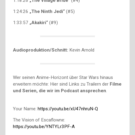
1:18:26
„The Village Bride“
(#4)
1:24:26
„The Ninth Jedi“
(#5)
1:33:57
„Akakiri“
(#9)
Audioproduktion/Schnitt:
Kevin Arnold
Wer seinen Anime-Horizont über Star Wars hinaus
erweitern möchte: Hier sind Links zu Trailern der
Filme
und Serien, die wir im Podcast ansprechen
.
Your Name:
https://youtu.be/xU47nhruN-Q
The Vision of Escaflowne:
https://youtu.be/YNTYLr3PF-A