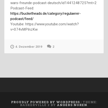
wars-freunde-podcast-deutsch/id1441248725?mt=2
Podcast-Feed:
https://bucketheads.de/category/regulaerer-
podcast/feed/
Youtube: https://www.youtube.com/watch?
v=074vMPInzKw
4. Dezember 2019
2
PROUDLY POWERED BY WORDPRESS
|
THEME:
BASKERVILLE 2 BY
ANDERS NOREN
.