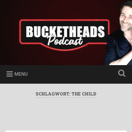
Skip
to
Bucketheads
Search
content
Star Wars Podcast
MENU
SCHLAGWORT:
THE CHILD