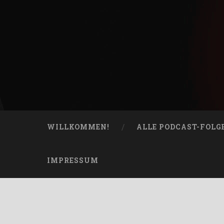
Skip
to
content
Bucketheads
Search
Star Wars Podcast
WILLKOMMEN!
ALLE PODCAST-FOLG
IMPRESSUM