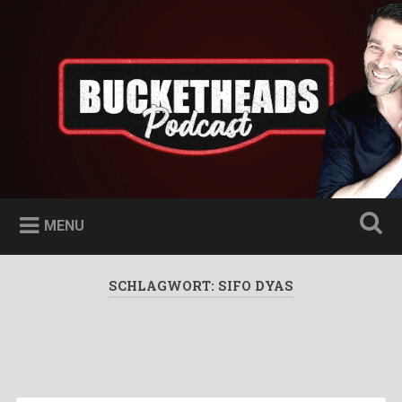
Skip
to
Bucketheads
Search
content
Star Wars Podcast
MENU
SCHLAGWORT:
SIFO DYAS