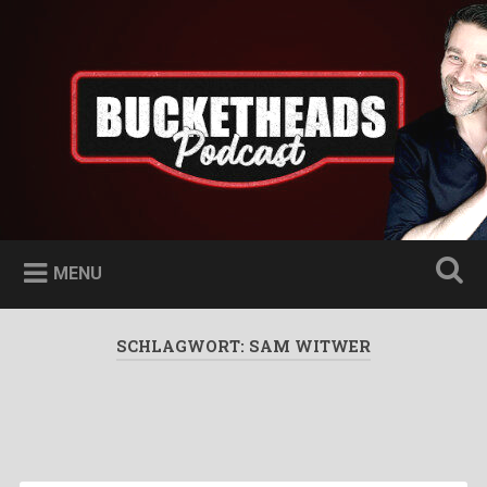
Skip
to
Bucketheads
Search
content
Star Wars Podcast
MENU
SCHLAGWORT:
SAM WITWER