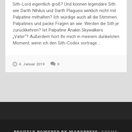
Sith-Lord eigentlich groß? Und können legendäre Sith
wie Darth Nihilus und Darth Plagueis wirklich nicht mit
Palpatine mithalten? Ich würdige auch all die Stimmen
Palpatines und packe Fragen an wie: Werden die Sith je
zurückkehren? Ist Palpatine Anakin Skywalkers
„Vater“? Außerdem hört Ihr mich in meinem dunkelsten
Moment, wenn ich den Sith-Codex vortrage….
4. Januar 2019
0
PROUDLY POWERED BY WORDPRESS
|
THEME: