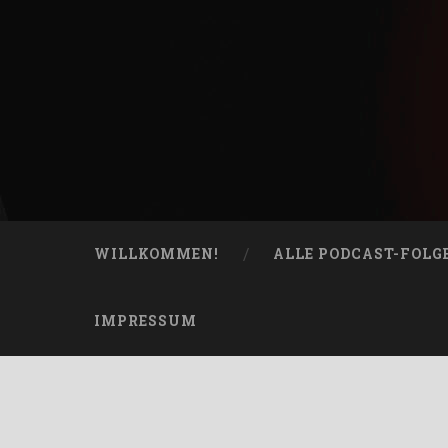
Skip
to
content
Bucketheads
Search
Star Wars Podcast
WILLKOMMEN!
ALLE PODCAST-FOLG
IMPRESSUM