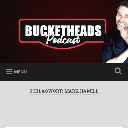
Skip
to
Bucketheads
Search
content
Star Wars Podcast
MENU
SCHLAGWORT:
MARK HAMILL