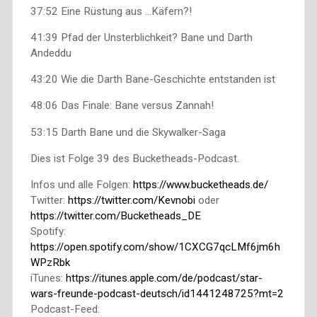
37:52 Eine Rüstung aus …Käfern?!
41:39 Pfad der Unsterblichkeit? Bane und Darth
Andeddu
43:20 Wie die Darth Bane-Geschichte entstanden ist
48:06 Das Finale: Bane versus Zannah!
53:15 Darth Bane und die Skywalker-Saga
Dies ist Folge 39 des Bucketheads-Podcast.
Infos und alle Folgen:
https://www.bucketheads.de/
Twitter:
https://twitter.com/Kevnobi
oder
https://twitter.com/Bucketheads_DE
Spotify:
https://open.spotify.com/show/1CXCG7qcLMf6jm6h
WPzRbk
iTunes:
https://itunes.apple.com/de/podcast/star-
wars-freunde-podcast-deutsch/id1441248725?mt=2
Podcast-Feed: