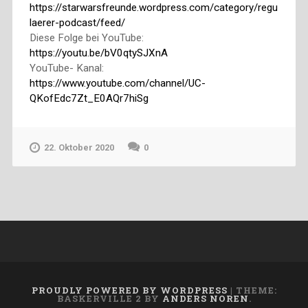
https://starwarsfreunde.wordpress.com/category/regu
laerer-podcast/feed/
Diese Folge bei YouTube:
https://youtu.be/bV0qtySJXnA
YouTube- Kanal:
https://www.youtube.com/channel/UC-
QKofEdc7Zt_E0AQr7hiSg
22. Oktober 2020
0
PROUDLY POWERED BY WORDPRESS
|
THEME:
BASKERVILLE 2 BY
ANDERS NOREN
.