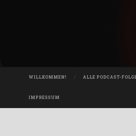
Skip
to
content
Bucketheads
Search
Star Wars Podcast
WILLKOMMEN!
ALLE PODCAST-FOLG
IMPRESSUM