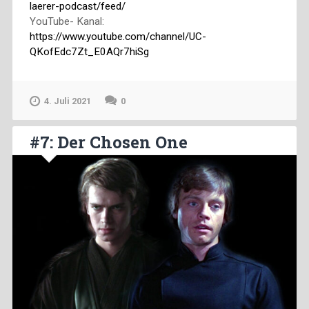
laerer-podcast/feed/
YouTube- Kanal:
https://www.youtube.com/channel/UC-
QKofEdc7Zt_E0AQr7hiSg
4. Juli 2021
0
#7: Der Chosen One