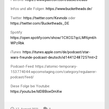
Infos und alle Folgen:
https://www.bucketheads.de/
Twitter:
https://twitter.com/Kevnobi
oder
https://twitter.com/Bucketheads_DE
Spotify:
https://open.spotify.com/show/1CXCG7qcLMf6jm6h
WPzRbk
iTunes:
https://itunes.apple.com/de/podcast/star-
wars-freunde-podcast-deutsch/id1441248725?mt=2
Podcast-Feed: https://atomic-temporary-
153774044.wpcomstaging.com/category/regulaerer-
podcast/feed/
Diese Folge bei Youtube:
https://youtu.be/ldDBBoeDmXw
17. August 2021
0