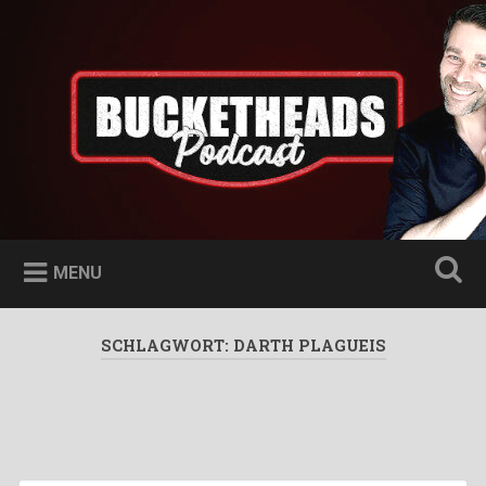
Skip
to
Bucketheads
Search
content
Star Wars Podcast
MENU
SCHLAGWORT:
DARTH PLAGUEIS