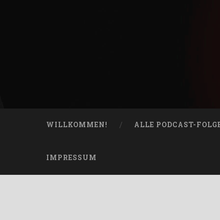
Skip
to
content
Bucketheads
Search
Star Wars Podcast
WILLKOMMEN!
ALLE PODCAST-FOLG
IMPRESSUM