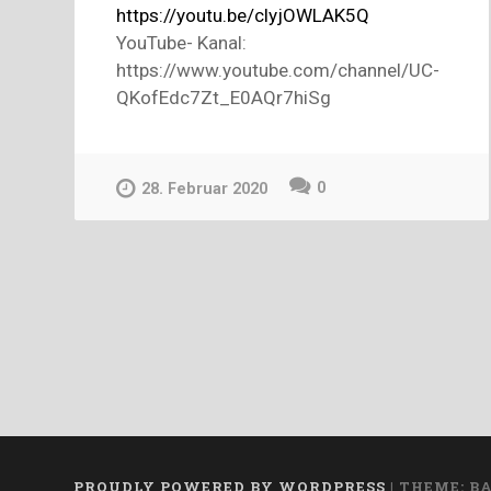
https://youtu.be/clyjOWLAK5Q
YouTube- Kanal:
https://www.youtube.com/channel/UC-
QKofEdc7Zt_E0AQr7hiSg
0
28. Februar 2020
PROUDLY POWERED BY WORDPRESS
|
THEME: B