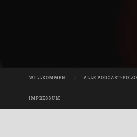
Skip
to
content
Bucketheads
Search
Star Wars Podcast
WILLKOMMEN!
ALLE PODCAST-FOLG
IMPRESSUM